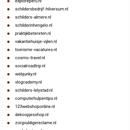
exploreperu.nl
schildersbedrijf-hilversum.nl
schilders-almere.nl
schilderinhengelo.nl
praktijkbetereten.nl
vakantiehuisje-vijlen.nl
toerisme-vacatures.nl
cosmo-travel.nl
socialroadtrip.nl
webjunky.nl
vlogcademy.nl
schilders-lelystad.nl
computerhulpentips.nl
123webshoponline.nl
dekoopjesshop.nl
zorgvuldigereclame.nl