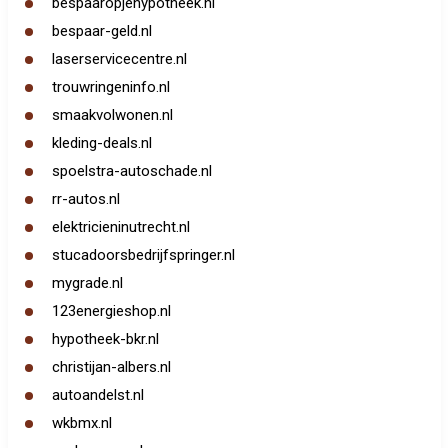
bespaaropjehypotheek.nl
bespaar-geld.nl
laserservicecentre.nl
trouwringeninfo.nl
smaakvolwonen.nl
kleding-deals.nl
spoelstra-autoschade.nl
rr-autos.nl
elektricieninutrecht.nl
stucadoorsbedrijfspringer.nl
mygrade.nl
123energieshop.nl
hypotheek-bkr.nl
christijan-albers.nl
autoandelst.nl
wkbmx.nl