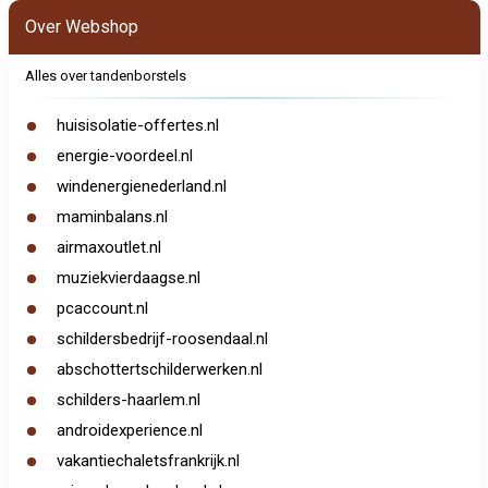
Over Webshop
Alles over tandenborstels
huisisolatie-offertes.nl
energie-voordeel.nl
windenergienederland.nl
maminbalans.nl
airmaxoutlet.nl
muziekvierdaagse.nl
pcaccount.nl
schildersbedrijf-roosendaal.nl
abschottertschilderwerken.nl
schilders-haarlem.nl
androidexperience.nl
vakantiechaletsfrankrijk.nl