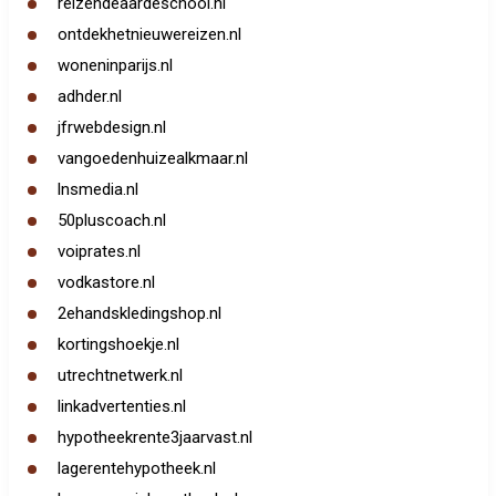
reizendeaardeschool.nl
ontdekhetnieuwereizen.nl
woneninparijs.nl
adhder.nl
jfrwebdesign.nl
vangoedenhuizealkmaar.nl
lnsmedia.nl
50pluscoach.nl
voiprates.nl
vodkastore.nl
2ehandskledingshop.nl
kortingshoekje.nl
utrechtnetwerk.nl
linkadvertenties.nl
hypotheekrente3jaarvast.nl
lagerentehypotheek.nl