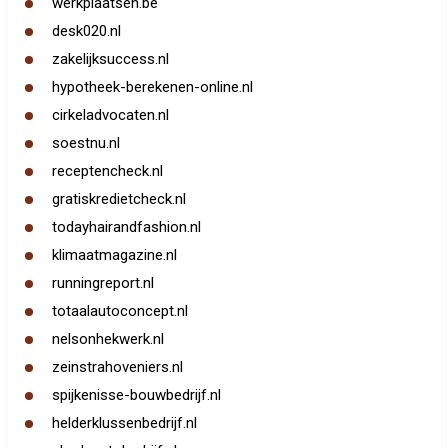
werkplaatsen.be
desk020.nl
zakelijksuccess.nl
hypotheek-berekenen-online.nl
cirkeladvocaten.nl
soestnu.nl
receptencheck.nl
gratiskredietcheck.nl
todayhairandfashion.nl
klimaatmagazine.nl
runningreport.nl
totaalautoconcept.nl
nelsonhekwerk.nl
zeinstrahoveniers.nl
spijkenisse-bouwbedrijf.nl
helderklussenbedrijf.nl